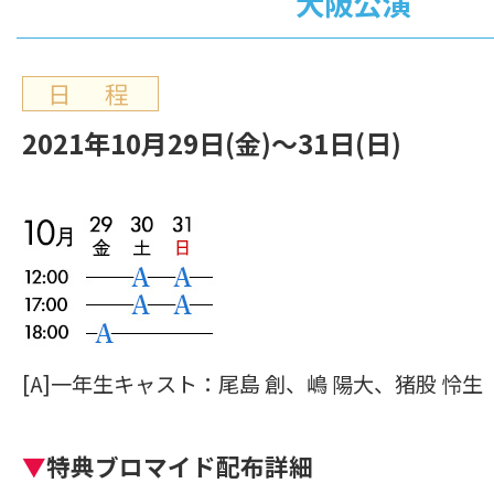
大阪公演
日 程
2021年10月29日(金)～31日(日)
[A]一年生キャスト：尾島 創、嶋 陽大、猪股 怜生
▼
特典ブロマイド配布詳細