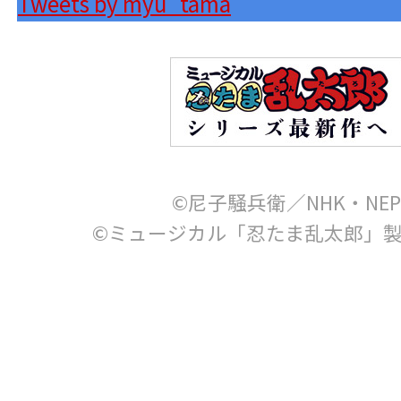
Tweets by myu_tama
©尼子騒兵衛／NHK・NEP
©ミュージカル「忍たま乱太郎」