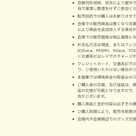
待機列形成時、状況により屋外
自で管理し無理をせずご参加く
転売目的での購入はお断りさせ
会場での販売商品は無くなり次
により商品を追加投入する場合
会場での販売価格は税込価格と
お支払方法は現金、またはクレジットカー
IC(Suica、PASMO、Kitaca
※交通系ICはレジでのチャージ
クレジットカード、交通系ICで
り、ご使用いただけない場合が
本催事では環境保全の取組みの
ご購入後の交換、及び返品は、
品の交換が可能となりますので
合がございます。
購入商品と会計内容は必ずその
ご購入制限により、販売を制限
会場内や会場周辺でのグッズ交