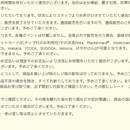
で長時間お待ちいただく場合がございます。当日は水分補給、暑さ対策、防寒
ださい。
ていただいております。状況によりスタッフよりお声がけさせていただく場合
第、販売を終了させていただきます。通信販売を行いますので、通信販売のご
がございます。予めご了承ください。
なります。各種ポイントは付属しません。会場以外で販売を行う場合、価格が
ド(ICチップ付のみ利用可)での決済(Visa、Mastercard®、American
、TOICA、manaca、ICOCA、SUGOCA、nimoca、はやかけん)が可能となります。
ができません。予めご了承ください。
のお支払いは現金でのお支払いより決済にお時間をいただく場合がございます
ございます。予めご了承ください。
ひとつとして、商品お買い上げ時のレジ袋の配布は行っておりません。予めご
商品不良の場合を除き、すべてお断りしております。予めご了承ください。ま
、商品お受け取り後、必ず開封し内容をご確認ください。その際にレシート・
場でご確認ください。その場を離れた後の釣り銭などの会計間違い、商品の返
させていただく場合がございます。予めご了承ください。
換・受け渡し等は禁止とさせていただきます。