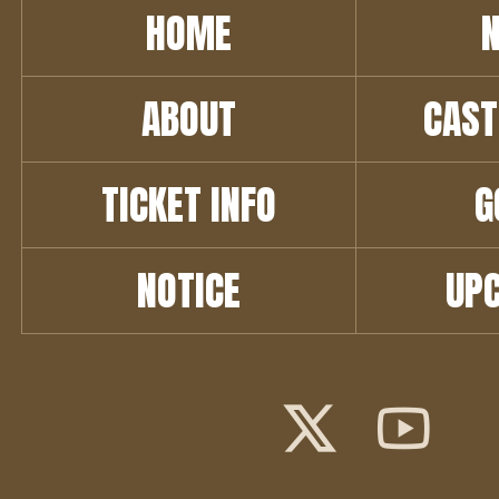
HOME
ABOUT
CAST
TICKET INFO
G
NOTICE
UP