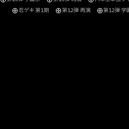
忍ゲキ 第1期
第12弾 再演
第12弾 学