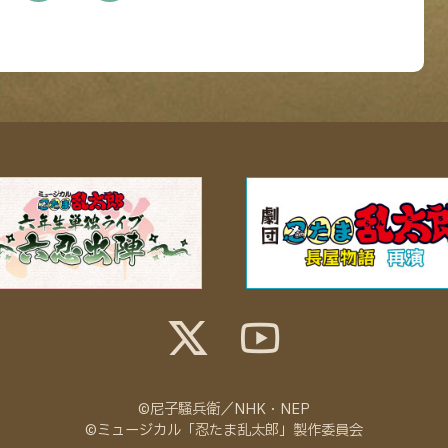
©尼子騒兵衛／NHK・NEP
©ミュージカル「忍たま乱太郎」製作委員会